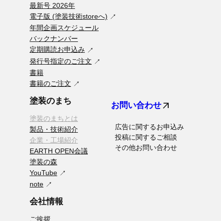
最新号 2026年
電子版 (塗装技術storeへ)
年間企画スケジュール
バックナンバー
定期購読お申込み
発行号指定のご注文
書籍
書籍のご注文
塗装のまち
arrow_outward
お問い合わせ
塗装のまちとは
広告に関するお申込み
製品・技術紹介
投稿に関するご相談
企業・工場紹介
その他お問い合わせ
EARTH OPEN会議
塗装の森
YouTube
note
会社情報
ご挨拶