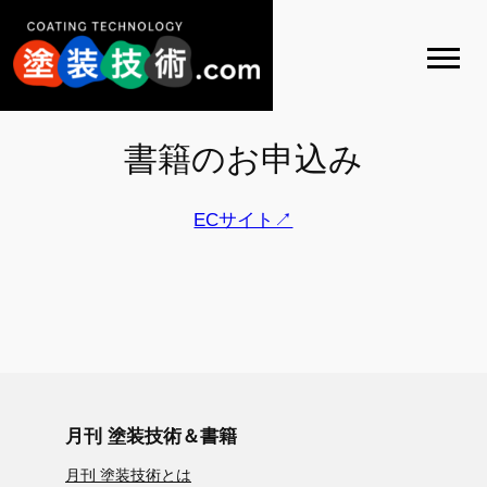
内
容
を
ス
キ
書籍のお申込み
ッ
プ
ECサイト↗
月刊 塗装技術＆書籍
月刊 塗装技術とは