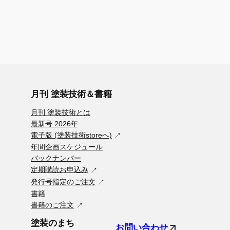
月刊 塗装技術＆書籍
月刊 塗装技術とは
最新号 2026年
電子版 (塗装技術storeへ)
年間企画スケジュール
バックナンバー
定期購読お申込み
発行号指定のご注文
書籍
書籍のご注文
塗装のまち
arrow_outward
お問い合わせ