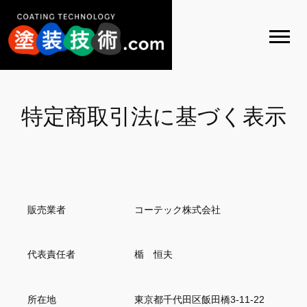
内
容
を
ス
キ
ッ
特定商取引法に基づく表示
プ
販売業者
コーテック株式会社
代表責任者
楯 恒夫
所在地
東京都千代田区飯田橋3-11-22