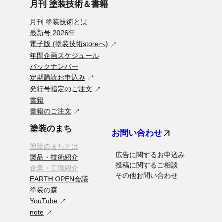
月刊 塗装技術＆書籍
月刊 塗装技術とは
最新号 2026年
電子版 (塗装技術storeへ)
年間企画スケジュール
バックナンバー
定期購読お申込み
発行号指定のご注文
書籍
書籍のご注文
塗装のまち
arrow_outward
お問い合わせ
塗装のまちとは
広告に関するお申込み
製品・技術紹介
投稿に関するご相談
企業・工場紹介
その他お問い合わせ
EARTH OPEN会議
塗装の森
YouTube
note