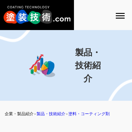
内
容
を
ス
キ
ッ
プ
製品・
技術紹
介
企業・製品紹介
製品・技術紹介
塗料・コーティング剤
＞
＞