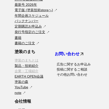
最新号 2026年
電子版 (塗装技術storeへ)
年間企画スケジュール
バックナンバー
定期購読お申込み
発行号指定のご注文
書籍
書籍のご注文
塗装のまち
arrow_outward
お問い合わせ
塗装のまちとは
広告に関するお申込み
製品・技術紹介
投稿に関するご相談
企業・工場紹介
その他お問い合わせ
EARTH OPEN会議
塗装の森
YouTube
note
会社情報