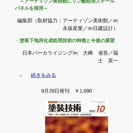
～アーティゾン美術館にリン酸処理スチール
パネルを採用～
編集部（取材協力：アーティゾン美術館／㈱
永坂産業／㈱日建設計）
・塗装下地用化成処理技術の特徴と今後の展望
日本パーカライジング㈱ 大﨑 省吾／福
士 英一
続きをみる
9月29日発刊 ￥1,690