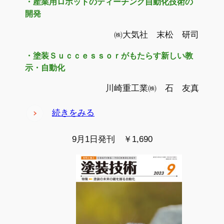
・産業用ロボットのティーチング自動化技術の
開発
㈱大気社 末松 研司
・塗装Ｓｕｃｃｅｓｓｏｒがもたらす新しい教
示・自動化
川崎重工業㈱ 石 友真
続きをみる
9月1日発刊 ￥1,690