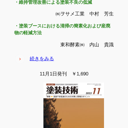
・維持管理改善による塗装不良の低減
㈱ヲサメ工業 中村 芳生
・
塗装ブースにおける清掃の簡素化および産廃
物の軽減方法
東和酵素㈱ 内山 貴識
続きをみる
11月1日発刊 ￥1,690