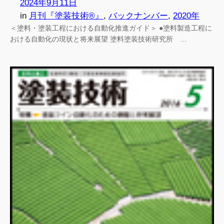
2024年9月11日
in
月刊『塗装技術®』
, 
バックナンバー
, 
2020年
＜塗料・塗装工程における自動化推進ガイド＞ ●塗料製造工程に
おける自動化の現状と将来展望 塗料塗装技術研究所 …