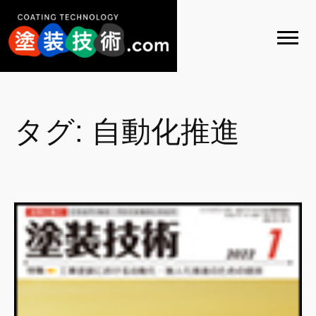
内
容
を
ス
キ
ッ
プ
タグ:
自動化推進