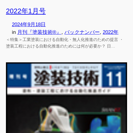
2022年1月号
2024年9月18日
in
月刊『塗装技術®』
, 
バックナンバー
, 
2022年
＜特集＞工業塗装における自動化・無人化推進のための提言 ・
塗装工程における自動化推進のためには何が必要か？ 日…