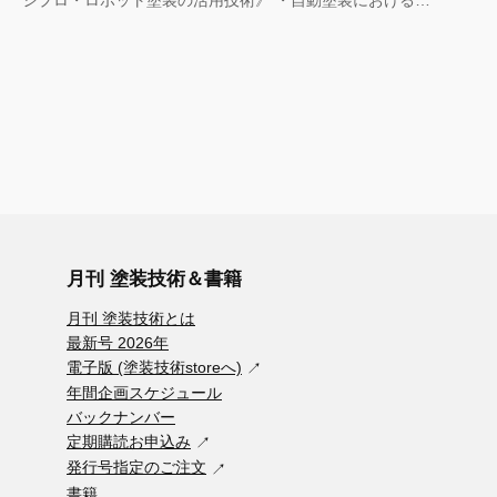
シプロ・ロボット塗装の活用技術》 ・自動塗装における…
月刊 塗装技術＆書籍
月刊 塗装技術とは
最新号 2026年
電子版 (塗装技術storeへ)
年間企画スケジュール
バックナンバー
定期購読お申込み
発行号指定のご注文
書籍