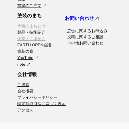
書籍のご注文
塗装のまち
arrow_outward
お問い合わせ
塗装のまちとは
広告に関するお申込み
製品・技術紹介
投稿に関するご相談
企業・工場紹介
その他お問い合わせ
EARTH OPEN会議
塗装の森
YouTube
note
会社情報
ご挨拶
会社概要
プライバシーポリシー
特定商取引法に基づく表示
アクセス