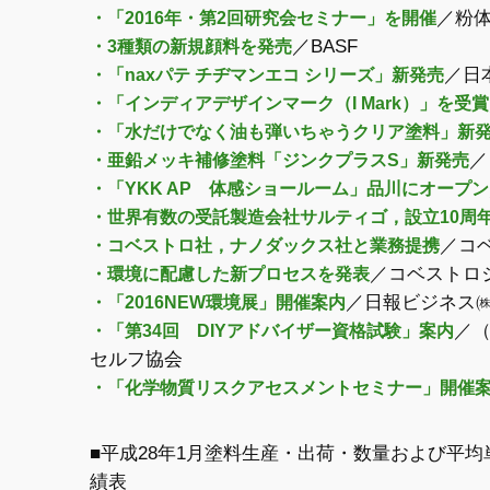
／粉
・「2016年・第2回研究会セミナー」を開催
／BASF
・3種類の新規顔料を発売
／日
・「naxパテ チヂマンエコ シリーズ」新発売
・「インディアデザインマーク（I Mark）」を受賞
・「水だけでなく油も弾いちゃうクリア塗料」新
／
・亜鉛メッキ補修塗料「ジンクプラスS」新発売
・「YKK AP 体感ショールーム」品川にオープン
・世界有数の受託製造会社サルティゴ，設立10周
／コ
・コベストロ社，ナノダックス社と業務提携
／コベストロ
・環境に配慮した新プロセスを発表
／日報ビジネス
・「2016NEW環境展」開催案内
／
・「第34回 DIYアドバイザー資格試験」案内
セルフ協会
・「化学物質リスクアセスメントセミナー」開催
■平成28年1月塗料生産・出荷・数量および平
績表