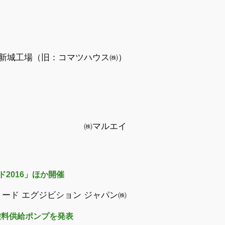
 新城工場（旧：コマツハウス㈱）
㈱マルエイ
2016」ほか開催
リード エグジビション ジャパン㈱
塗料供給ポンプを発表