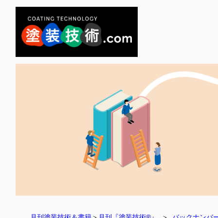
月刊塗装技術＆書籍
＞
月刊『塗装技術®』
  ＞  
バックナンバ