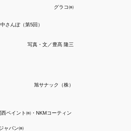
グラコ㈱
中さんぽ（第5回）
写真・文／豊髙 隆三
旭サナック（株）
関西ペイント㈱・NKMコーティン
Mジャパン㈱