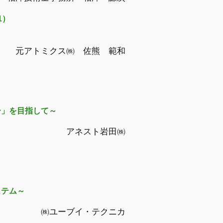
1）
元アトミクス㈱ 佐熊 範和
ー」を目指して～
アネスト岩田㈱
ステム～
㈱ユーブイ・テクニカ