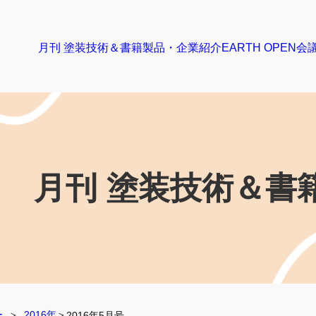
月刊 塗装技術＆書籍
製品・企業紹介
EARTH OPEN会
月刊 塗装技術
＆書
ー
  ＞  
2016年
＞
2016年5月号