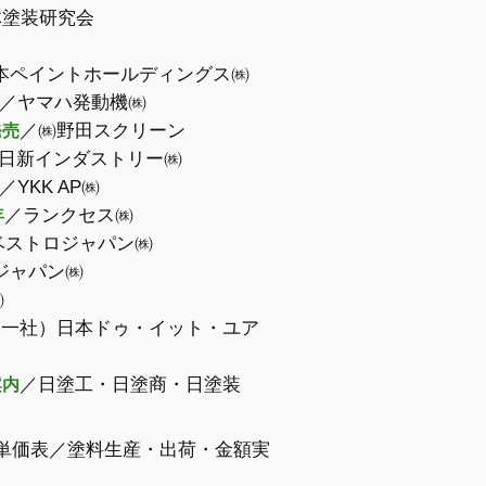
体塗装研究会
本ペイントホールディングス㈱
／ヤマハ発動機㈱
／㈱野田スクリーン
発売
日新インダストリー㈱
／YKK AP㈱
／ランクセス㈱
年
ベストロジャパン㈱
ジャパン㈱
㈱
（一社）日本ドゥ・イット・ユア
／日塗工・日塗商・日塗装
案内
均単価表／塗料生産・出荷・金額実