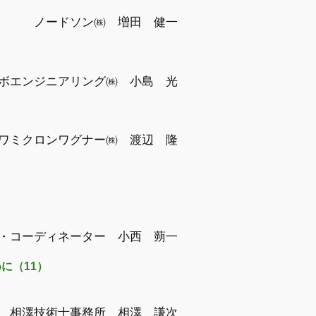
ノードソン㈱ 増田 健一
ボエンジニアリング㈱ 小島 光
ワミクロンワグナー㈱ 渡辺 隆
・コーディネーター 小西 蒴一
に（11）
相澤技術士事務所 相澤 謙次