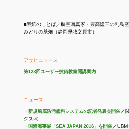
■表紙のことば／航空写真家・豊髙隆三の列島空
みどりの茶畑（静岡県牧之原市）
アサヒニュース
第123回ユーザー技術教室開講案内
ニュース
／
・新規船底防汚塗料システムの記者発表会開催
グス㈱
／UB
・国際海事展「SEA JAPAN 2016」を開催