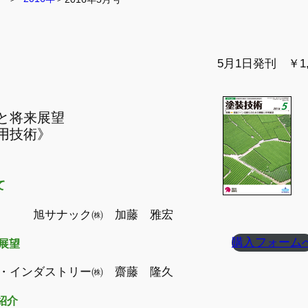
5月1日発刊 ￥1,
と将来展望
用技術》
て
旭サナック㈱ 加藤 雅宏
購入フォーム
来展望
・インダストリー㈱ 齋藤 隆久
紹介