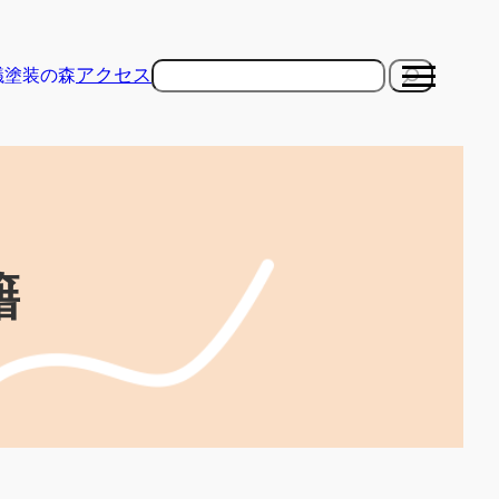
検
アクセス
議
塗装の森
索
籍