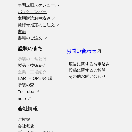
年間企画スケジュール
バックナンバー
定期購読お申込み
発行号指定のご注文
書籍
書籍のご注文
塗装のまち
arrow_outward
お問い合わせ
塗装のまちとは
広告に関するお申込み
製品・技術紹介
投稿に関するご相談
企業・工場紹介
その他お問い合わせ
EARTH OPEN会議
塗装の森
YouTube
note
会社情報
ご挨拶
会社概要