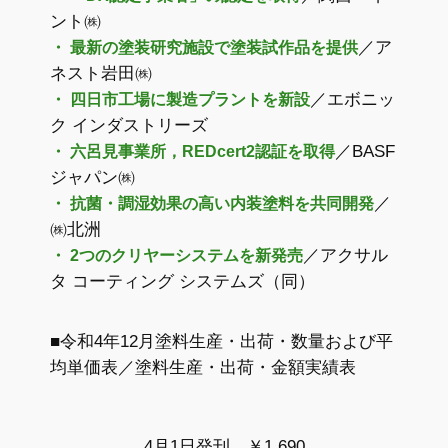
ント㈱
／ア
・ 最新の塗装研究施設で塗装試作品を提供
ネスト岩田㈱
／エボニッ
・ 四日市工場に製造プラントを新設
ク インダストリーズ
／BASF
・ 六呂見事業所，REDcert2認証を取得
ジャパン㈱
／
・ 抗菌・調湿効果の高い内装塗料を共同開発
㈱北洲
／アクサル
・ 2つのクリヤーシステムを新発売
タ コーティング システムズ（同）
■令和4年12月塗料生産・出荷・数量および平
均単価表／塗料生産・出荷・金額実績表
4月1日発刊 ￥1,690