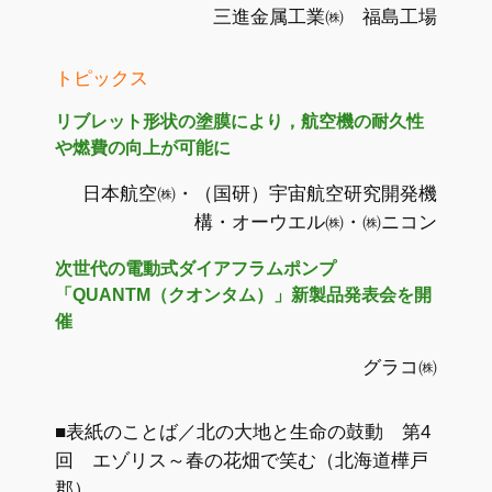
三進金属工業㈱ 福島工場
トピックス
リブレット形状の塗膜により，航空機の耐久性
や燃費の向上が可能に
日本航空㈱・（国研）宇宙航空研究開発機
構・オーウエル㈱・㈱ニコン
次世代の電動式ダイアフラムポンプ
「QUANTM（クオンタム）」新製品発表会を開
催
グラコ㈱
■表紙のことば／北の大地と生命の鼓動 第4
回 エゾリス～春の花畑で笑む（北海道樺戸
郡）