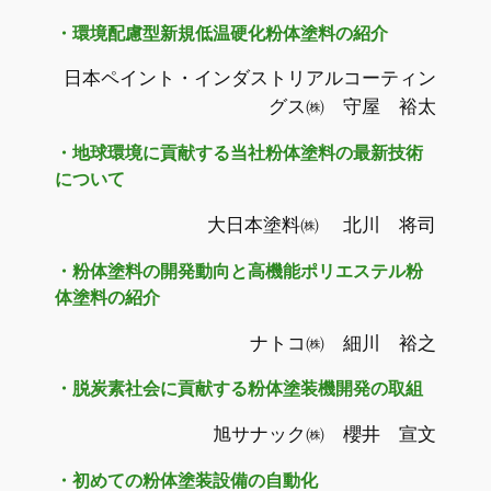
・
環境配慮型新規低温硬化粉体塗料の紹介
日本ペイント・インダストリアルコーティン
グス㈱ 守屋 裕太
・
地球環境に貢献する当社粉体塗料の最新技術
について
大日本塗料㈱ 北川 将司
・粉体塗料の開発動向と高機能ポリエステル粉
体塗料の紹介
ナトコ㈱ 細川 裕之
・脱炭素社会に貢献する粉体塗装機開発の取組
旭サナック㈱ 櫻井 宣文
・初めての粉体塗装設備の自動化