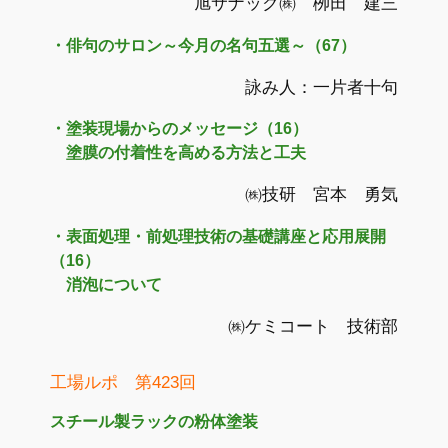
旭サナック㈱ 栁田 建三
・俳句のサロン～今月の名句五選～（67）
詠み人：一片者十句
・塗装現場からのメッセージ（16）
塗膜の付着性を高める方法と工夫
㈱技研 宮本 勇気
・表面処理・前処理技術の基礎講座と応用展開
（16）
消泡について
㈱ケミコート 技術部
工場ルポ 第423回
スチール製ラックの粉体塗装