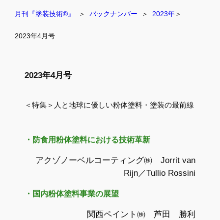
月刊『塗装技術®』
  ＞  
バックナンバー
  ＞  
2023年
＞
2023年4月号
2023年4月号
＜特集＞人と地球に優しい粉体塗料・塗装の最前線
・防食用粉体塗料における技術革新
アクゾノーベルコーティング㈱ Jorrit van
Rijn／Tullio Rossini
・国内粉体塗料事業の展望
関西ペイント㈱ 芦田 勝利