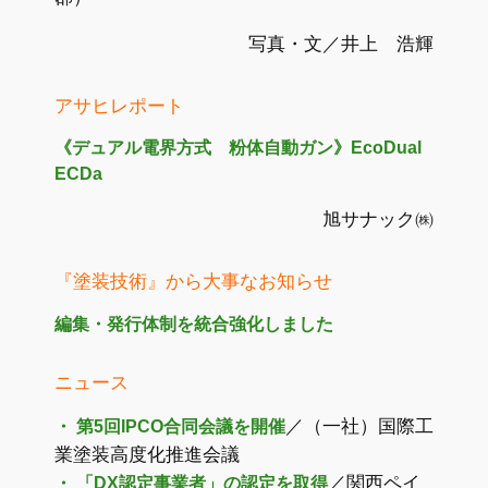
写真・文／井上 浩輝
アサヒレポート
《デュアル電界方式 粉体自動ガン》EcoDual
ECDa
旭サナック㈱
『塗装技術』から大事なお知らせ
編集・発行体制を統合強化しました
ニュース
／（一社）国際工
・ 第5回IPCO合同会議を開催
業塗装高度化推進会議
／関西ペイ
・ 「DX認定事業者」の認定を取得