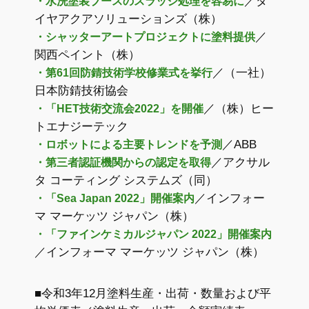
／ダ
・水洗塗装ブースのスラッジ処理を容易に
イヤアクアソリューションズ（株）
／
・シャッターアートプロジェクトに塗料提供
関西ペイント（株）
／（一社）
・第61回防錆技術学校修業式を挙行
日本防錆技術協会
／（株）ヒー
・「HET技術交流会2022」を開催
トエナジーテック
／ABB
・ロボットによる主要トレンドを予測
／アクサル
・第三者認証機関からの認定を取得
タ コーティング システムズ（同）
／インフォー
・「Sea Japan 2022」開催案内
マ マーケッツ ジャパン（株）
・「ファインケミカルジャパン 2022」開催案内
／インフォーマ マーケッツ ジャパン（株）
■令和3年12月塗料生産・出荷・数量および平