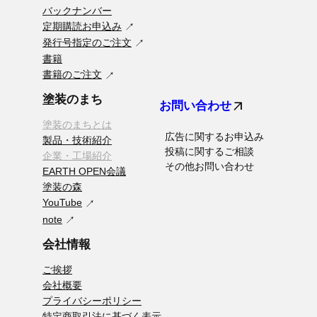
バックナンバー
定期購読お申込み
発行号指定のご注文
書籍
書籍のご注文
塗装のまち
arrow_outward
お問い合わせ
塗装のまちとは
広告に関するお申込み
製品・技術紹介
投稿に関するご相談
企業・工場紹介
その他お問い合わせ
EARTH OPEN会議
塗装の森
YouTube
note
会社情報
ご挨拶
会社概要
プライバシーポリシー
特定商取引法に基づく表示