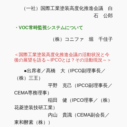
（一社）国際工業塗装高度化推進会議 白
石 公郎
・
VOC常時監視システムについて
（株）コニファ 堀 千佳子
＜国際工業塗装高度化推進会議の活動状況と今
後の展望を語る～IPCOとは？その活動現況～＞
●出席者／髙橋 大（IPCO副理事長／
（株）三王）
平野 克己（IPCO副理事長／
CEMA専務理事）
稲田 健（IPCO理事／（株）
花菱塗装技研工業）
内山 貴識（CEMA副会長／
東和酵素（株））