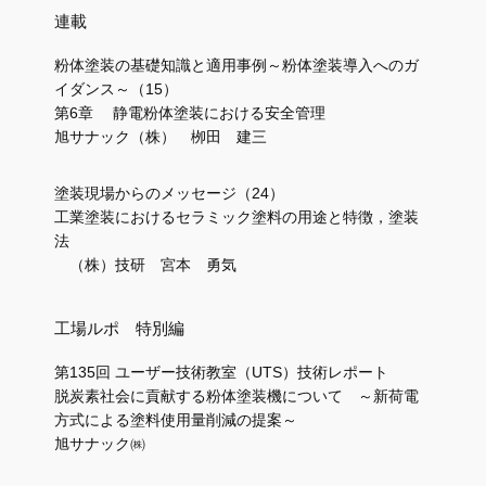
連載
粉体塗装の基礎知識と適用事例～粉体塗装導入へのガ
イダンス～（15）
第6章 静電粉体塗装における安全管理
旭サナック（株） 栁田 建三
塗装現場からのメッセージ（24）
工業塗装におけるセラミック塗料の用途と特徴，塗装
法
（株）技研 宮本 勇気
工場ルポ 特別編
第135回 ユーザー技術教室（UTS）技術レポート
脱炭素社会に貢献する粉体塗装機について ～新荷電
方式による塗料使用量削減の提案～
旭サナック㈱