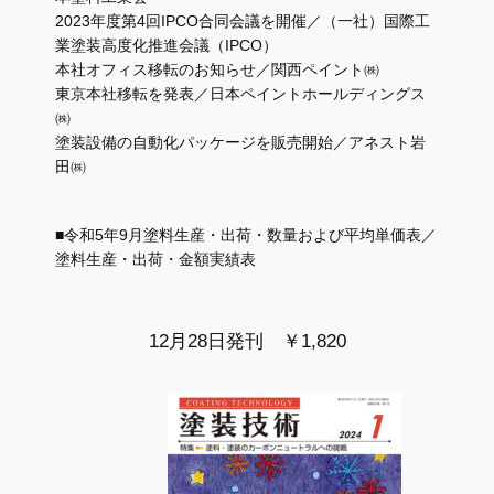
2023年度第4回IPCO合同会議を開催／（一社）国際工
業塗装高度化推進会議（IPCO）
本社オフィス移転のお知らせ／関西ペイント㈱
東京本社移転を発表／日本ペイントホールディングス
㈱
塗装設備の自動化パッケージを販売開始／アネスト岩
田㈱
■令和5年9月塗料生産・出荷・数量および平均単価表／
塗料生産・出荷・金額実績表
12月28日発刊 ￥1,820