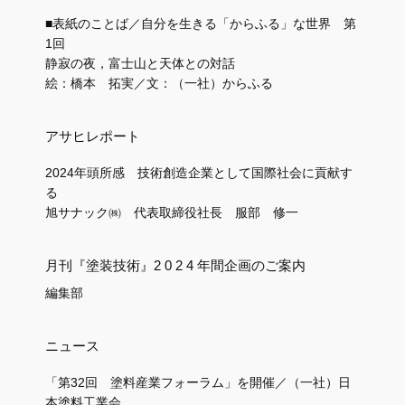
■表紙のことば／自分を生きる「からふる」な世界 第
1回
静寂の夜，富士山と天体との対話
絵：橋本 拓実／文：（一社）からふる
アサヒレポート
2024年頭所感 技術創造企業として国際社会に貢献す
る
旭サナック㈱ 代表取締役社長 服部 修一
月刊『塗装技術』2 0 2 4 年間企画のご案内
編集部
ニュース
「第32回 塗料産業フォーラム」を開催／（一社）日
本塗料工業会