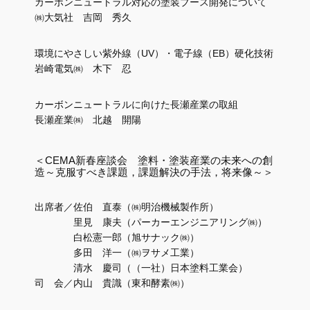
カーボンニュートラル対応の塗装ブース開発について
㈱大気社 吉岡 秀久
環境にやさしい紫外線（UV）・電子線（EB）硬化技術
岩崎電気㈱ 木下 忍
カーボンニュートラルに向けた長瀬産業の取組
長瀬産業㈱ 北越 開陽
＜CEMA新春座談会 塗料・塗装産業の未来への創
造～克服すべき課題，課題解決の手法，将来像～＞
出席者／佐伯 直泰（㈱明治機械製作所）
里見 康夫（パーカーエンジニアリング㈱）
白松憲一郎（旭サナック㈱）
多田 洋一（㈱ヲサメ工業）
清水 慶司（（一社）日本塗料工業会）
司 会／内山 貴識（東和酵素㈱）