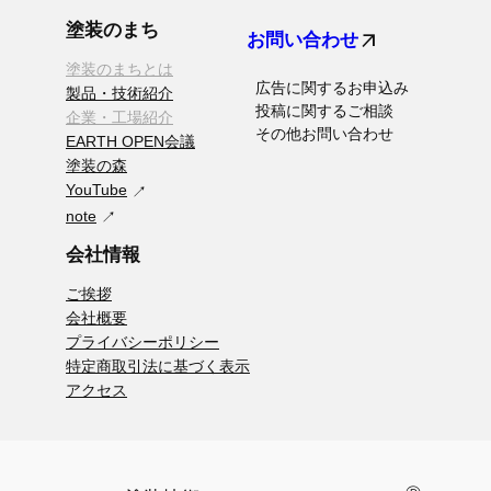
塗装のまち
arrow_outward
お問い合わせ
塗装のまちとは
広告に関するお申込み
製品・技術紹介
投稿に関するご相談
企業・工場紹介
その他お問い合わせ
EARTH OPEN会議
塗装の森
YouTube
note
会社情報
ご挨拶
会社概要
プライバシーポリシー
特定商取引法に基づく表示
アクセス