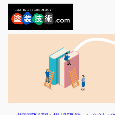
月刊塗装技術＆書籍
＞
月刊『塗装技術®』
  ＞  
バックナンバ