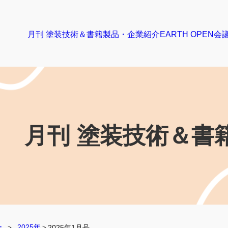
月刊 塗装技術＆書籍
製品・企業紹介
EARTH OPEN会
月刊 塗装技術
＆書
ー
  ＞  
2025年
＞
2025年1月号