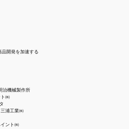
商品開発を加速する
㈱明治機械製作所
ント㈱
タ
／三浦工業㈱
ペイント㈱