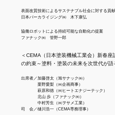
表面改質技術によるサステナブル社会に対する貢
日本パーカライジング㈱ 木下康弘
協働ロボットによる持続可能な自動化の提案
ファナック㈱ 管野一郎
＜CEMA（日本塗装機械工業会）新春
の約束～塗料・塗装の未来を次世代が語
出席者／加藤啓太（旭サナック㈱）
栗野愛梨（㈱企画商事）
萩原和徳（㈱ヒートエナジーテック）
北山 歩（ファナック㈱）
中村芳生（㈱ヲサメ工業）
司 会／樋川浩一（CEMA専務理事）