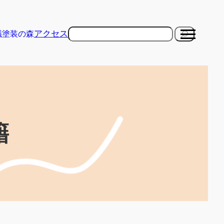
検
アクセス
議
塗装の森
索
籍