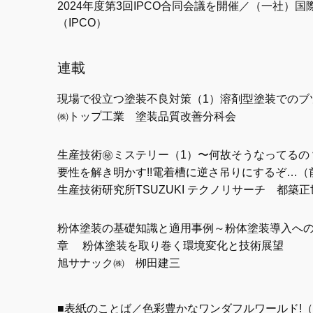
2024年度第3回IPCO合同会議を開催／（一社）
（IPCO）
連載
現場で役立つ塗装不良対策（1）溶剤型塗装でのブ
㈱トップ工業 塗装品質改善分科会
生産技術㊙ミステリー（1）〜何故そうなってるの
要性を解き明かす!!電着槽に逆さ吊りにするぞ…（
生産技術研究所TSUZUKI テクノリサーチ 都築正
粉体塗装の基礎知識と適用事例～粉体塗装導入への
章 粉体塗装を取り巻く環境変化と技術展望
旭サナック㈱ 栁田建三
■表紙のことば／色彩豊かなワンダフルワールド!（