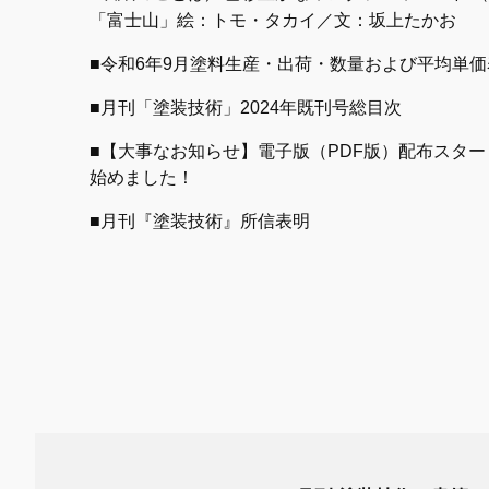
「富士山」絵：トモ・タカイ／文：坂上たかお
■令和6年9月塗料生産・出荷・数量および平均単
■月刊「塗装技術」2024年既刊号総目次
■【大事なお知らせ】電子版（PDF版）配布スター
始めました！
■月刊『塗装技術』所信表明