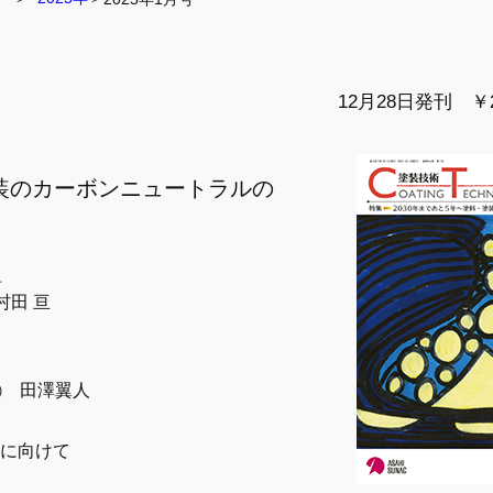
12月28日発刊 ￥2
塗装のカーボンニュートラルの
組
村田 亘
㈱ 田澤翼人
現に向けて