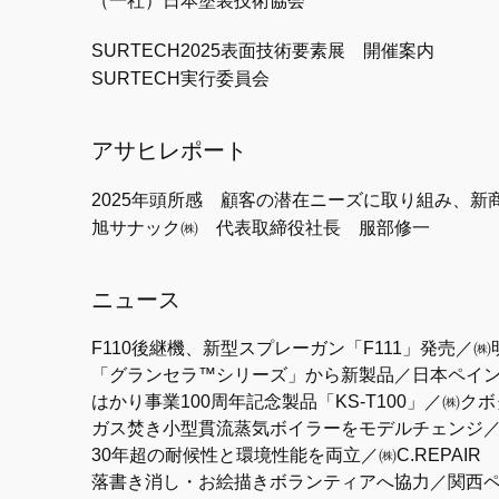
（一社）日本塗装技術協会
SURTECH2025表面技術要素展 開催案内
SURTECH実行委員会
アサヒレポート
2025年頭所感 顧客の潜在ニーズに取り組み、新
旭サナック㈱ 代表取締役社長 服部修一
ニュース
F110後継機、新型スプレーガン「F111」発売／
「グランセラ™シリーズ」から新製品／日本ペイ
はかり事業100周年記念製品「KS-T100」／㈱クボ
ガス焚き小型貫流蒸気ボイラーをモデルチェンジ
30年超の耐候性と環境性能を両立／㈱C.REPAIR
落書き消し・お絵描きボランティアへ協力／関西