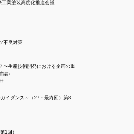
国際工業塗装高度化推進会議
ツ不良対策
？〜生産技術開発における企画の重
前編）
世
ガイダンス～（27・最終回）第8
第1回）