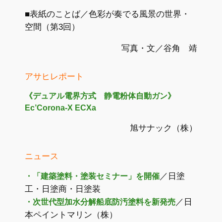
■表紙のことば／色彩が奏でる風景の世界・
空間（第3回）
写真・文／谷角 靖
アサヒレポート
《デュアル電界方式 静電粉体自動ガン》
Ec’Corona-X ECXa
旭サナック（株）
ニュース
／日塗
・「建築塗料・塗装セミナー」を開催
工・日塗商・日塗装
／日
・次世代型加水分解船底防汚塗料を新発売
本ペイントマリン（株）