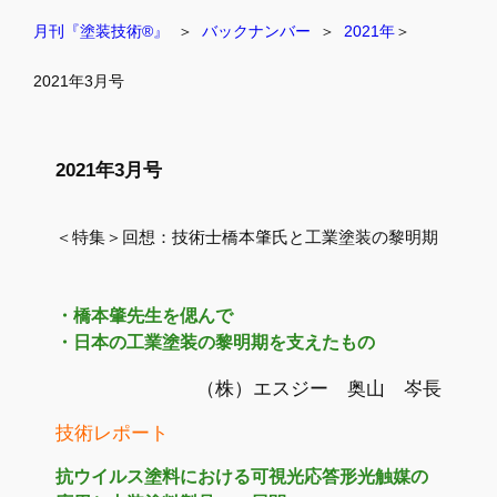
月刊『塗装技術®』
  ＞  
バックナンバー
  ＞  
2021年
＞
2021年3月号
2021年3月号
＜特集＞回想：技術士橋本肇氏と工業塗装の黎明期
・橋本肇先生を偲んで
・日本の工業塗装の黎明期を支えたもの
（株）エスジー 奥山 岑長
技術レポート
抗ウイルス塗料における可視光応答形光触媒の