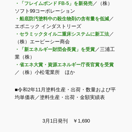
／（株）
・「フレイムボンド FB-5」を新発売
ソフト99コーポレーション
／
・船底防汚塗料中の殺生物剤の含有量を低減
エボニック インダストリーズ
／
・セラミックタイル二重床システムに新工法
（株）エービーシー商会
／三浦工
・「新エネルギー財団会長賞」を受賞
業（株）
・省エネ大賞・資源エネルギー庁長官賞を受賞
／（株）小松電業所 ほか
■令和2年11月塗料生産・出荷・数量および平
均単価表／塗料生産・出荷・金額実績表
3月1日発刊 ￥1,690