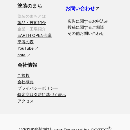
塗装のまち
arrow_outward
お問い合わせ
塗装のまちとは
広告に関するお申込み
製品・技術紹介
投稿に関するご相談
企業・工場紹介
その他お問い合わせ
EARTH OPEN会議
塗装の森
YouTube
note
会社情報
ご挨拶
会社概要
プライバシーポリシー
特定商取引法に基づく表示
アクセス
Ⓡ
©2026
塗装技術.com