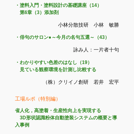
・塗料入門・塗料設計の基礎講座（14）
第6章（3）添加剤
小林分散技研 小林 敏勝
・俳句のサロン●～今月の名句五選～（43）
詠み人：一片者十句
・わかりやすい色差のはなし（19）
見ている観察環境を計測し比較する
（株）クリイノ創研 若井 宏平
工場ルポ（特別編）
省人化，高塗着・生産性向上を実現する
3D形状認識粉体自動塗装システムの概要と導
入事例